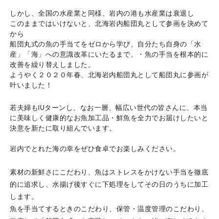
しかし、全国の水産業と同様、岩内の港も水産業は衰退し
このままではいけないと、北海岩内船団丸として参画を決めて
から
船団丸式の魚の手当てをゼロから学び、自分たち自身の「水
産」「海」への意識改革にいたるまで、・魚の手当を根本的に
改善を繰り替えしました。
ようやく２０２０年春、北海岩内船団丸として船団丸に参画が
叶いました！
若夫婦もIUターンし、なお一層、幅広い世代の皆さんに、本当
に美味しく健康的なお魚加工品・鮮魚を全力でお届けしたいと
決意を新たに取り組んでいます。
岩内でとれた海の幸をぜひ食卓でお楽しみください。
素材の新鮮さにこだわり、魚はストレスをかけない手当を徹底
的に追求し、水揚げ後すぐに下処理をしてその日のうちに加工
します。
魚を手当てするときのこだわり、保管・温度管理のこだわり、