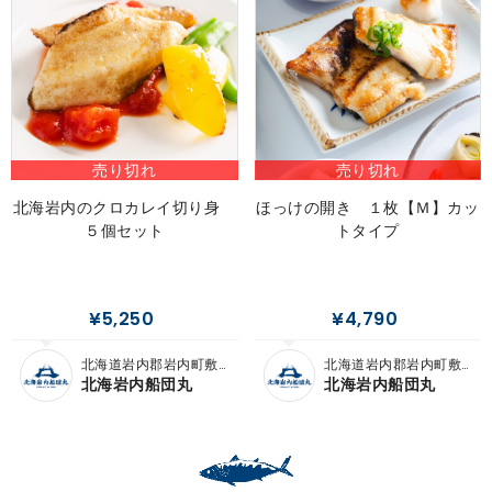
売り切れ
売り切れ
北海岩内のクロカレイ切り身
ほっけの開き １枚【Ｍ】カッ
５個セット
トタイプ
¥5,250
¥4,790
北海道岩内郡岩内町敷
北海道岩内郡岩内町敷
島内
島内
北海岩内船団丸
北海岩内船団丸