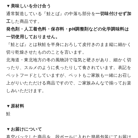
▼美味しいを分け合う
通常製造している『鮭とば』の中落ち部分を
一切味付けせず加
工
した商品です。
発色剤・人工着色料・保存料・pH調整剤などの化学調味料は
一切使用しておりません。
『鮭とば』とは秋鮭を半身におろして皮付きのまま縦に細かく
切り乾燥させたもののことを言います。
北海道・東北地方の冬の風物詩で塩気と硬さがあり、細かく切
ったり、スルメのように炙ったりして食されています。表記を
ペットフードとしていますが、ペットもご家族も一緒にお召し
上がりいたただける商品ですので、ご家族みんなで揃ってお楽
しみいただけます。
▼原材料
鮭
▼お届けについて
真空パックした商品を、段ボールに入れた簡易包装にてお届け