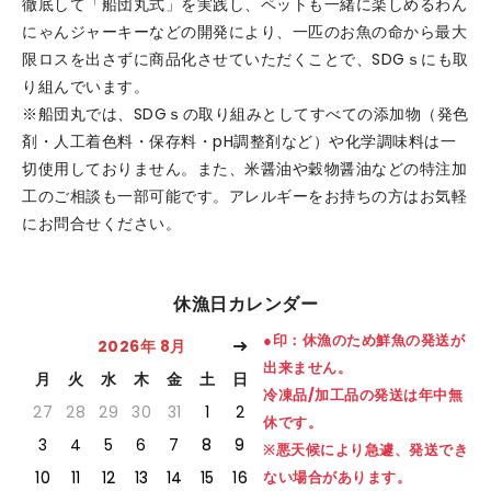
徹底して「船団丸式」を実践し、ペットも一緒に楽しめるわん
にゃんジャーキーなどの開発により、一匹のお魚の命から最大
限ロスを出さずに商品化させていただくことで、SDGｓにも取
り組んでいます。
※船団丸では、SDGｓの取り組みとしてすべての添加物（発色
剤・人工着色料・保存料・pH調整剤など）や化学調味料は一
切使用しておりません。また、米醤油や穀物醤油などの特注加
工のご相談も一部可能です。アレルギーをお持ちの方はお気軽
にお問合せください。
休漁日カレンダー
●印：休漁のため鮮魚の発送が
2026年 8月
出来ません。
月
火
水
木
金
土
日
冷凍品/加工品の発送は年中無
27
28
29
30
31
1
2
休です。
3
4
5
6
7
8
9
※悪天候により急遽、発送でき
10
11
12
13
14
15
16
ない場合があります。