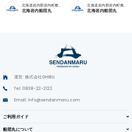
北海道岩内郡岩内町敷
北海道岩内郡岩内町敷
島内
島内
北海岩内船団丸
北海岩内船団丸
運営: 株式会社GHIBLI
Tel: 0838-22-2122
Email: info@sendanmaru.com
ご利用ガイド
船団丸について