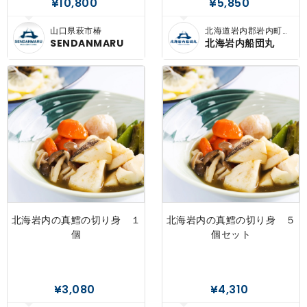
¥10,800
¥5,850
北海道岩内郡岩内町敷
山口県萩市椿
島内
北海岩内船団丸
SENDANMARU
北海岩内の真鱈の切り身 １
北海岩内の真鱈の切り身 ５
個
個セット
¥3,080
¥4,310