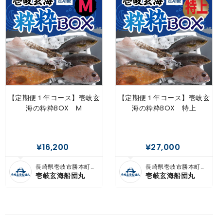
【定期便１年コース】壱岐玄
【定期便１年コース】壱岐玄
海の粋粋BOX M
海の粋粋BOX 特上
¥16,200
¥27,000
長崎県壱岐市勝本町東
長崎県壱岐市勝本町東
触
触
壱岐玄海船団丸
壱岐玄海船団丸