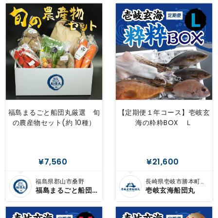
福島まるごと船団丸厳選 旬
【定期便１年コース】壱岐玄
の農産物セット(約 10種）
海の粋粋BOX Ｌ
¥7,560
¥21,600
福島県郡山市桑野
長崎県壱岐市勝本町東
触
福島まるごと船団
壱岐玄海船団丸
丸