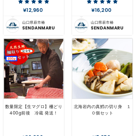
¥12,960
¥16,200
山口県萩市椿
山口県萩市椿
SENDANMARU
SENDANMARU
数量限定【生マグロ】柵どり
北海岩内の真鱈の切り身 １
400g前後 冷蔵 発送！
０個セット