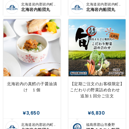
北海道岩内郡岩内町敷
北海道岩内郡岩内町敷
島内
島内
北海岩内船団丸
北海岩内船団丸
北海岩内の真鱈の子醤油漬
【定期ご注文のお客様限定】
け １個
こだわりの野菜詰め合わせ
追加１回分ご注文
¥3,650
¥6,830
北海道岩内郡岩内町敷
福島県郡山市桑野