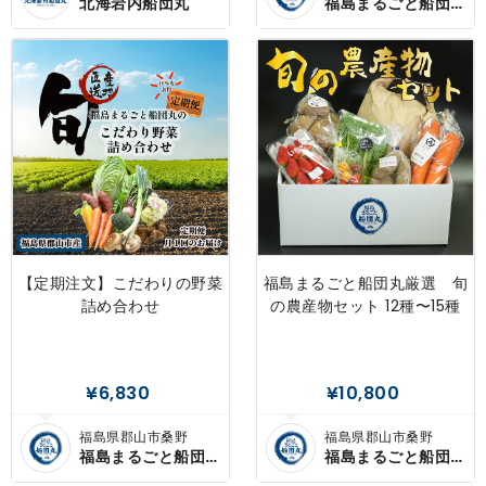
島内
北海岩内船団丸
福島まるごと船団
丸
【定期注文】こだわりの野菜
福島まるごと船団丸厳選 旬
詰め合わせ
の農産物セット 12種〜15種
¥6,830
¥10,800
福島県郡山市桑野
福島県郡山市桑野
福島まるごと船団
福島まるごと船団
丸
丸