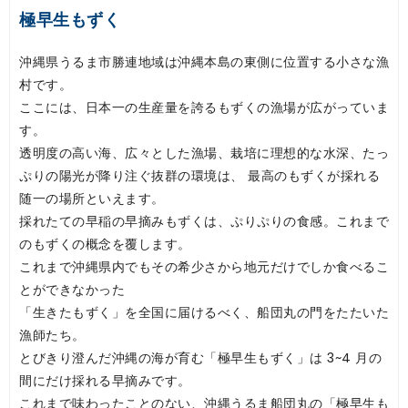
極早生もずく
沖縄県うるま市勝連地域は沖縄本島の東側に位置する小さな漁
村です。
ここには、日本一の生産量を誇るもずくの漁場が広がっていま
す。
透明度の高い海、広々とした漁場、栽培に理想的な水深、たっ
ぷりの陽光が降り注ぐ抜群の環境は、 最高のもずくが採れる
随一の場所といえます。
採れたての早稲の早摘みもずくは、ぷりぷりの食感。これまで
のもずくの概念を覆します。
これまで沖縄県内でもその希少さから地元だけでしか食べるこ
とができなかった
「生きたもずく」を全国に届けるべく、船団丸の門をたたいた
漁師たち。
とびきり澄んだ沖縄の海が育む「極早生もずく」は 3~4 月の
間にだけ採れる早摘みです。
これまで味わったことのない、沖縄うるま船団丸の「極早生も