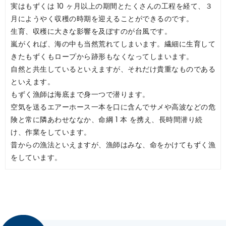
実はもずくは 10 ヶ月以上の期間とたくさんの工程を経て、３
月にようやく収穫の時期を迎えることができるのです。
生育、収穫に大きな影響を及ぼすのが台風です。
嵐がくれば、海の中も当然荒れてしまいます。繊細に生育して
きたもずくもロープから跡形もなくなってしまいます。
自然と共生しているといえますが、それだけ貴重なものである
といえます。
もずく漁師は海底まで身一つで潜ります。
空気を送るエアーホース一本を口に含んでサメや高波などの危
険と常に隣あわせななか、命綱 1 本 を携え、長時間潜り続
け、作業をしています。
昔からの漁法といえますが、漁師はみな、命をかけてもずく漁
をしています。