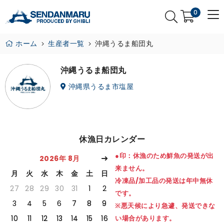
0
ホーム
生産者一覧
沖縄うるま船団丸
沖縄うるま船団丸
沖縄県うるま市塩屋
休漁日カレンダー
●印：休漁のため鮮魚の発送が出
2026年 8月
来ません。
月
火
水
木
金
土
日
冷凍品/加工品の発送は年中無休
27
28
29
30
31
1
2
です。
3
4
5
6
7
8
9
※悪天候により急遽、発送できな
10
11
12
13
14
15
16
い場合があります。