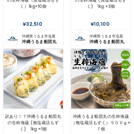
の生粋海蘊（無塩蔵活もず
の生粋海蘊 (無塩蔵活もず
く）1kg×10個
く) 1kg ×3個
¥32,510
¥10,100
沖縄県うるま市塩屋
沖縄県うるま市塩屋
沖縄うるま船団丸
沖縄うるま船団丸
訳あり！？沖縄うるま船団丸
沖縄うるま船団丸の生粋海蘊
の生粋海蘊 (無塩蔵活もず
（無塩蔵活もずく）５００ｇ×
く) 1kg ×1個
７個