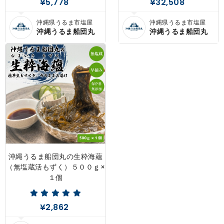
¥5,778
¥32,508
沖縄県うるま市塩屋
沖縄県うるま市塩屋
沖縄うるま船団丸
沖縄うるま船団丸
沖縄うるま船団丸の生粋海蘊
（無塩蔵活もずく）５００ｇ×
１個
¥2,862