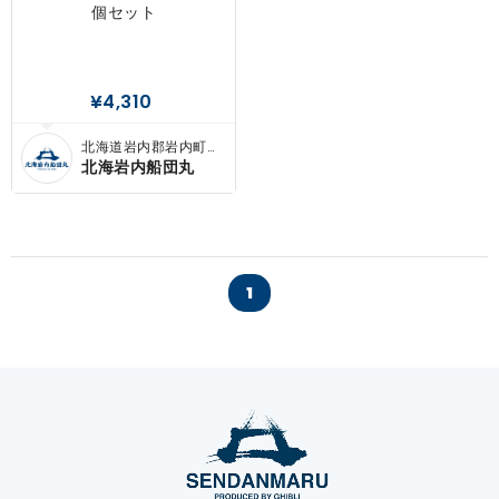
個セット
¥4,310
北海道岩内郡岩内町敷
島内
北海岩内船団丸
1