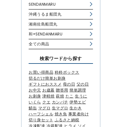
SENDANMARU
沖縄うるま船団丸
湘南佐島船団丸
和×SENDANMARU
全ての商品
検索ワードから探す
お買い得商品
粋粋ボックス
切るだけ簡単お刺身
ギフトにおススメ
母の日
父の日
お中元
お歳暮
贈答用
簡単調理
お刺身
津軽焼
萩焼
たこ
生うに
いくら
クエ
カンパチ
伊勢エビ
鯖缶
マグロ
生マグロ
生かき
ハーフシェル
焼き魚
事業者向け
切り身セット
ふるさと納税
冷凍配達
冷蔵配達
ヒラメ
ソイ