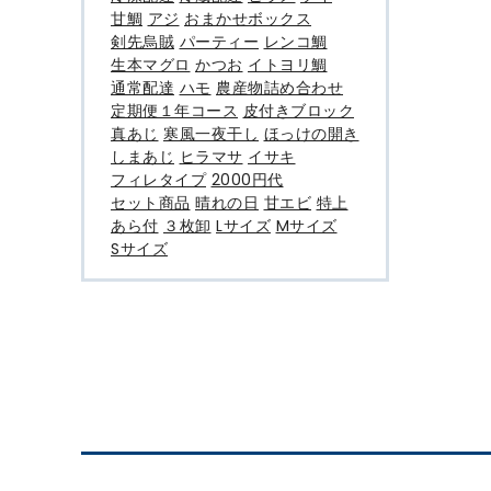
甘鯛
アジ
おまかせボックス
剣先烏賊
パーティー
レンコ鯛
生本マグロ
かつお
イトヨリ鯛
通常配達
ハモ
農産物詰め合わせ
定期便１年コース
皮付きブロック
真あじ
寒風一夜干し
ほっけの開き
しまあじ
ヒラマサ
イサキ
フィレタイプ
2000円代
セット商品
晴れの日
甘エビ
特上
あら付
３枚卸
Lサイズ
Mサイズ
Sサイズ