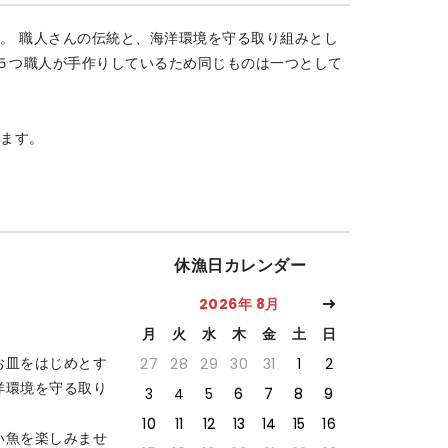
。 職人さんの伝統と、海洋環境を守る取り組みとし
つ５つ職人が手作りしているため同じものは一つとして
ます。
休漁日カレンダー
2026年 8月
月
火
水
木
金
土
日
お皿をはじめとす
27
28
29
30
31
1
2
洋環境を守る取り
3
4
5
6
7
8
9
10
11
12
13
14
15
16
い魚を楽しみませ