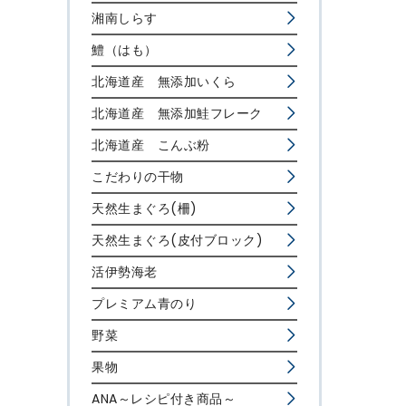
湘南しらす
鱧（はも）
北海道産 無添加いくら
北海道産 無添加鮭フレーク
北海道産 こんぶ粉
こだわりの干物
天然生まぐろ(柵)
天然生まぐろ(皮付ブロック)
活伊勢海老
プレミアム青のり
野菜
果物
ANA～レシピ付き商品～