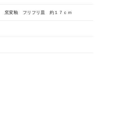
焼 窯変釉 フリフリ皿 約１７ｃｍ
県