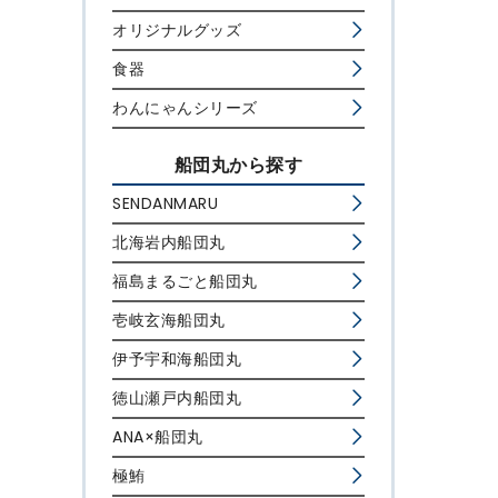
オリジナルグッズ
食器
わんにゃんシリーズ
船団丸から探す
SENDANMARU
北海岩内船団丸
福島まるごと船団丸
壱岐玄海船団丸
伊予宇和海船団丸
徳山瀬戸内船団丸
ANA×船団丸
極鮪