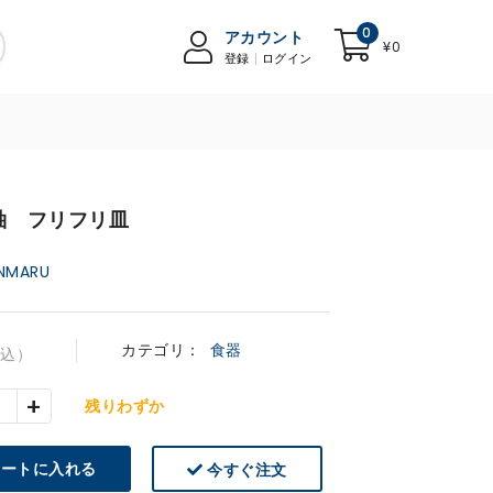
0
アカウント
¥0
登録
ログイン
釉 フリフリ皿
NMARU
カテゴリ：
食器
税込）
+
残りわずか
ートに入れる
今すぐ注文