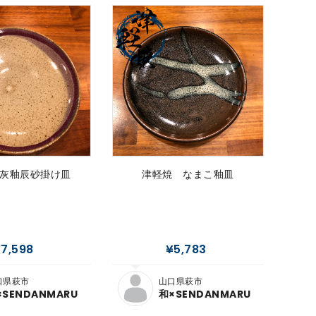
灰釉辰砂掛け皿
津軽焼 なまこ釉皿
津軽
7,598
¥5,783
口県萩市
山口県萩市
×SENDANMARU
和×SENDANMARU