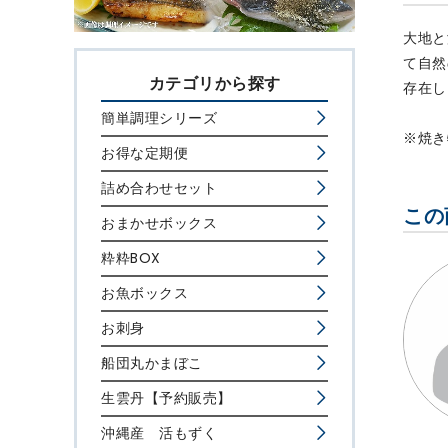
大地と
て自然
カテゴリから探す
存在し
簡単調理シリーズ
※焼き
お得な定期便
詰め合わせセット
この
おまかせボックス
粋粋BOX
お魚ボックス
お刺身
船団丸かまぼこ
生雲丹【予約販売】
沖縄産 活もずく