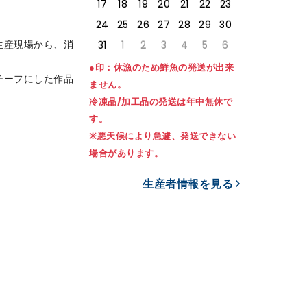
17
18
19
20
21
22
23
24
25
26
27
28
29
30
生産現場から、消
31
1
2
3
4
5
6
●印：休漁のため鮮魚の発送が出来
チーフにした作品
ません。
冷凍品/加工品の発送は年中無休で
す。
※悪天候により急遽、発送できない
場合があります。
生産者情報を見る