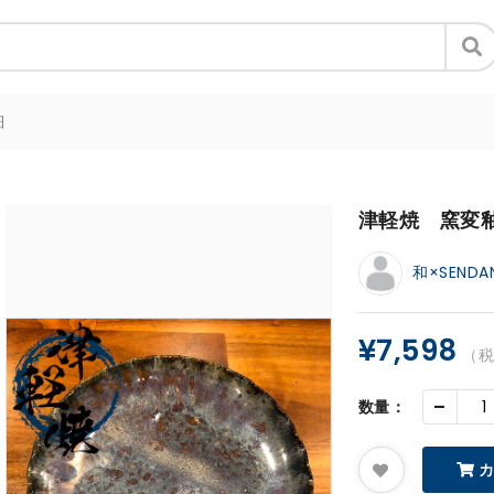
細
津軽焼 窯変
和×SENDA
¥7,598
（
-
数量：
カ