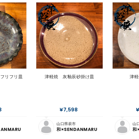
 フリフリ皿
津軽焼 灰釉辰砂掛け皿
津軽
8
¥7,598
¥
山口県萩市
山
DANMARU
和×SENDANMARU
和