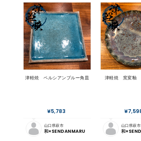
津軽焼 ペルシアンブルー角皿
津軽焼 窯変釉
¥5,783
¥7,59
山口県萩市
山口県萩市
和×SENDANMARU
和×SEN