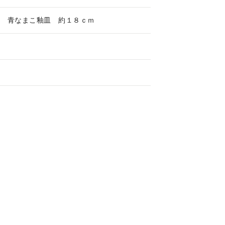
焼 青なまこ釉皿 約１８ｃｍ
県