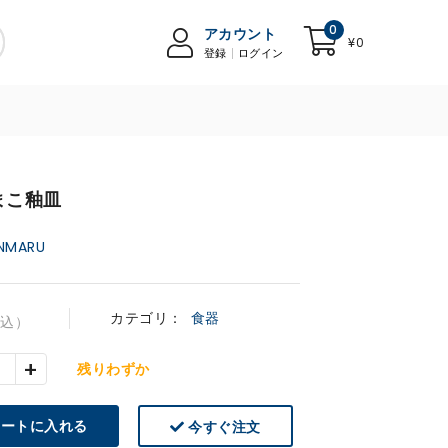
0
アカウント
¥0
登録
ログイン
まこ釉皿
NMARU
カテゴリ：
食器
税込）
+
残りわずか
ートに入れる
今すぐ注文