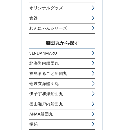
オリジナルグッズ
食器
わんにゃんシリーズ
船団丸から探す
SENDANMARU
北海岩内船団丸
福島まるごと船団丸
壱岐玄海船団丸
伊予宇和海船団丸
徳山瀬戸内船団丸
ANA×船団丸
極鮪