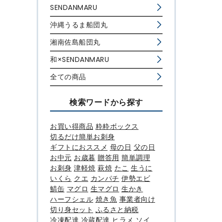
SENDANMARU
沖縄うるま船団丸
湘南佐島船団丸
和×SENDANMARU
全ての商品
検索ワードから探す
お買い得商品
粋粋ボックス
切るだけ簡単お刺身
ギフトにおススメ
母の日
父の日
お中元
お歳暮
贈答用
簡単調理
お刺身
津軽焼
萩焼
たこ
生うに
いくら
クエ
カンパチ
伊勢エビ
鯖缶
マグロ
生マグロ
生かき
ハーフシェル
焼き魚
事業者向け
切り身セット
ふるさと納税
冷凍配達
冷蔵配達
ヒラメ
ソイ