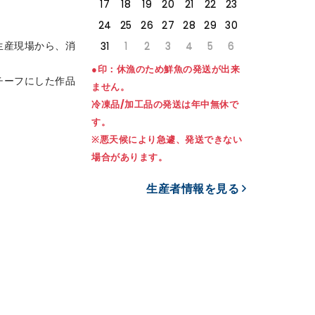
17
18
19
20
21
22
23
24
25
26
27
28
29
30
生産現場から、消
31
1
2
3
4
5
6
●印：休漁のため鮮魚の発送が出来
チーフにした作品
ません。
冷凍品/加工品の発送は年中無休で
す。
※悪天候により急遽、発送できない
場合があります。
生産者情報を見る