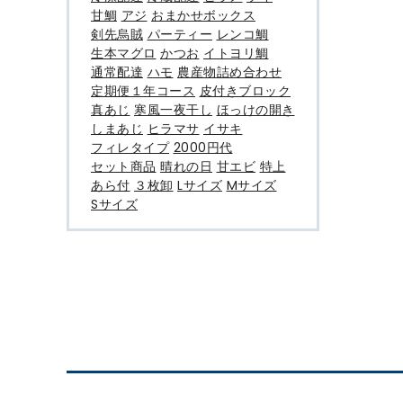
甘鯛
アジ
おまかせボックス
剣先烏賊
パーティー
レンコ鯛
生本マグロ
かつお
イトヨリ鯛
通常配達
ハモ
農産物詰め合わせ
定期便１年コース
皮付きブロック
真あじ
寒風一夜干し
ほっけの開き
しまあじ
ヒラマサ
イサキ
フィレタイプ
2000円代
セット商品
晴れの日
甘エビ
特上
あら付
３枚卸
Lサイズ
Mサイズ
Sサイズ