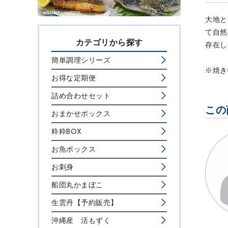
大地と
て自然
カテゴリから探す
存在し
簡単調理シリーズ
※焼き
お得な定期便
詰め合わせセット
この
おまかせボックス
粋粋BOX
お魚ボックス
お刺身
船団丸かまぼこ
生雲丹【予約販売】
沖縄産 活もずく