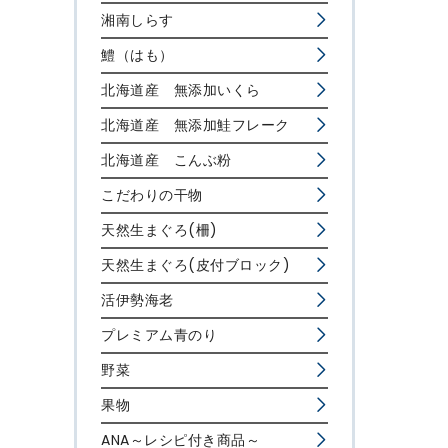
湘南しらす
鱧（はも）
北海道産 無添加いくら
北海道産 無添加鮭フレーク
北海道産 こんぶ粉
こだわりの干物
天然生まぐろ(柵)
天然生まぐろ(皮付ブロック)
活伊勢海老
プレミアム青のり
野菜
果物
ANA～レシピ付き商品～