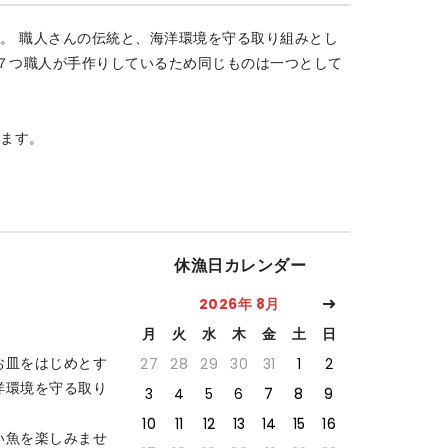
。 職人さんの伝統と、海洋環境を守る取り組みとし
つ７つ職人が手作りしているため同じものは一つとして
ます。
休漁日カレンダー
2026年 8月
月
火
水
木
金
土
日
お皿をはじめとす
27
28
29
30
31
1
2
洋環境を守る取り
3
4
5
6
7
8
9
10
11
12
13
14
15
16
い魚を楽しみませ