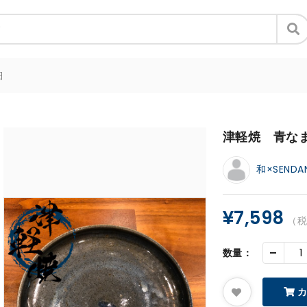
細
津軽焼 青な
和×SENDA
¥7,598
（
-
数量：
カ