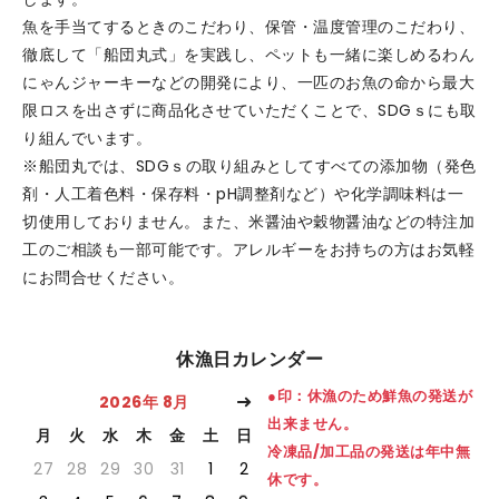
魚を手当てするときのこだわり、保管・温度管理のこだわり、
徹底して「船団丸式」を実践し、ペットも一緒に楽しめるわん
にゃんジャーキーなどの開発により、一匹のお魚の命から最大
限ロスを出さずに商品化させていただくことで、SDGｓにも取
り組んでいます。
※船団丸では、SDGｓの取り組みとしてすべての添加物（発色
剤・人工着色料・保存料・pH調整剤など）や化学調味料は一
切使用しておりません。また、米醤油や穀物醤油などの特注加
工のご相談も一部可能です。アレルギーをお持ちの方はお気軽
にお問合せください。
休漁日カレンダー
●印：休漁のため鮮魚の発送が
2026年 8月
出来ません。
月
火
水
木
金
土
日
冷凍品/加工品の発送は年中無
27
28
29
30
31
1
2
休です。