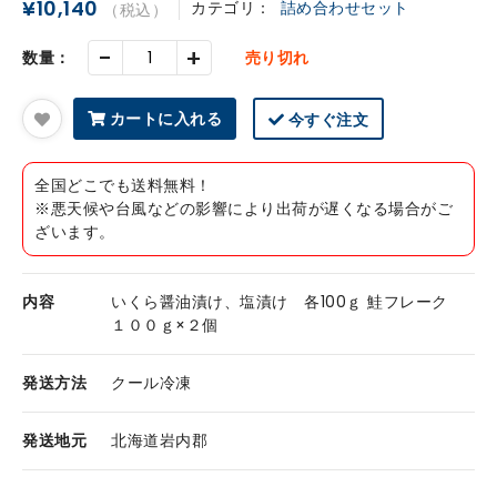
¥10,140
カテゴリ：
詰め合わせセット
（税込）
-
+
数量：
売り切れ
カートに入れる
今すぐ注文
全国どこでも送料無料！
※悪天候や台風などの影響により出荷が遅くなる場合がご
ざいます。
内容
いくら醤油漬け、塩漬け 各100ｇ 鮭フレーク
１００ｇ×２個
発送方法
クール冷凍
発送地元
北海道岩内郡