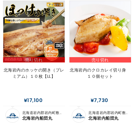
売り切れ
売り切れ
北海岩内のホッケの開き（プレ
北海岩内のクロカレイ切り身
ミアム）１０枚【LL】
１０個セット
¥17,100
¥7,730
北海道岩内郡岩内町敷
北海道岩内郡岩内町敷
島内
島内
北海岩内船団丸
北海岩内船団丸