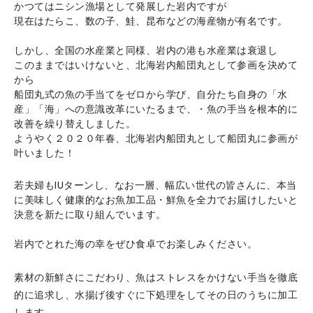
かつてはニシン漁場として発展した岩内ですが
現在はたらこ、数の子、鮭、昆布などの海産物が有名です。
しかし、全国の水産業と同様、岩内の港も水産業は衰退し
このままではいけないと、北海岩内船団丸として参画を決めて
から
船団丸式の魚の手当てをゼロから学び、自分たち自身の「水
産」「海」への意識改革にいたるまで、・魚の手当を根本的に
改善を繰り替えしました。
ようやく２０２０年春、北海岩内船団丸として船団丸に参画が
叶いました！
若夫婦もIUターンし、なお一層、幅広い世代の皆さんに、本当
に美味しく健康的なお魚加工品・鮮魚を全力でお届けしたいと
決意を新たに取り組んでいます。
岩内でとれた海の幸をぜひ食卓でお楽しみください。
素材の新鮮さにこだわり、魚はストレスをかけない手当を徹底
的に追求し、水揚げ後すぐに下処理をしてその日のうちに加工
します。