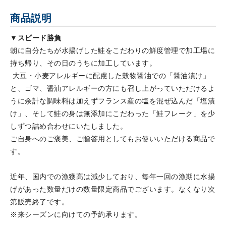
商品説明
▼スピード勝負
朝に自分たちが水揚げした鮭をこだわりの鮮度管理で加工場に
持ち帰り、その日のうちに加工しています。
大豆・小麦アレルギーに配慮した穀物醤油での「醤油漬け」
と、ゴマ、醤油アレルギーの方にも召し上がっていただけるよ
うに余計な調味料は加えずフランス産の塩を混ぜ込んだ「塩漬
け」、そして鮭の身は無添加にこだわった「鮭フレーク」を少
しずつ詰め合わせにいたしました。
ご自身へのご褒美、ご贈答用としてもお使いいただける商品で
す。
近年、国内での漁獲高は減少しており、毎年一回の漁期に水揚
げがあった数量だけの数量限定商品でございます。なくなり次
第販売終了です。
※来シーズンに向けての予約承ります。