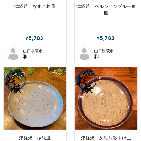
津軽焼 なまこ釉皿
津軽焼 ペルシアンブルー角
皿
¥5,783
¥5,783
山口県萩市
山口県萩市
和
和
×SENDANMARU
×SENDANMARU
津軽焼 桜紋皿
津軽焼 灰釉辰砂掛け皿