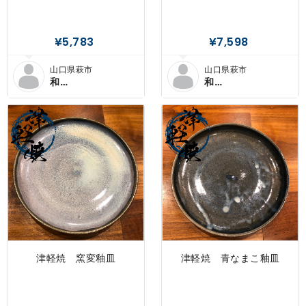
¥5,783
¥7,598
山口県萩市
山口県萩市
和
和
×SENDANMARU
×SENDANMARU
津軽焼 窯変釉皿
津軽焼 青なまこ釉皿