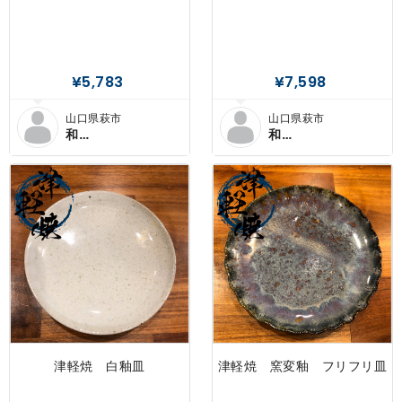
¥5,783
¥7,598
山口県萩市
山口県萩市
和
和
×SENDANMARU
×SENDANMARU
津軽焼 白釉皿
津軽焼 窯変釉 フリフリ皿